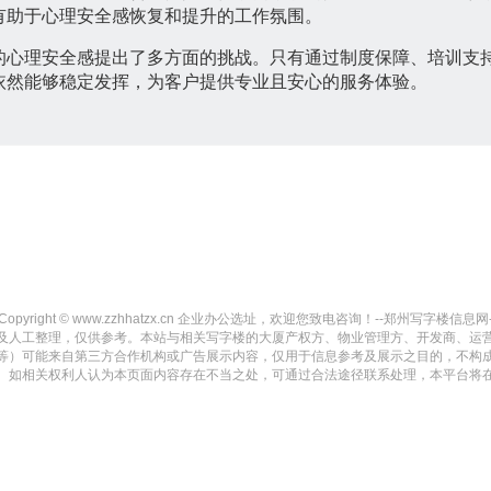
有助于心理安全感恢复和提升的工作氛围。
的心理安全感提出了多方面的挑战。只有通过制度保障、培训支
依然能够稳定发挥，为客户提供专业且安心的服务体验。
Copyright © www.zzhhatzx.cn 企业办公选址，欢迎您致电咨询！--郑州写字楼信息网-- All r
及人工整理，仅供参考。本站与相关写字楼的大厦产权方、物业管理方、开发商、运
等）可能来自第三方合作机构或广告展示内容，仅用于信息参考及展示之目的，不构
。如相关权利人认为本页面内容存在不当之处，可通过合法途径联系处理，本平台将