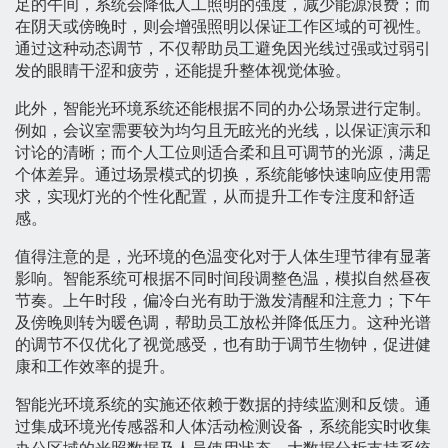
足的午间，系统会降低人工照明的强度，减少能源浪费；而
在阴天或傍晚时，则会增强照明以保证工作区域的可视性。
通过这种动态调节，不仅帮助员工避免因光线过强或过弱引
发的眼睛干涩和疲劳，还能提升整体视觉体验。
此外，智能光环境系统还能根据不同的办公场景进行定制。
例如，会议室需要较为均匀且无眩光的光线，以保证演示和
讨论的清晰；而个人工位则适合柔和且可调节的光源，满足
个体差异。通过场景模式的切换，系统能够快速响应使用需
求，实现灯光的个性化配置，从而提升工作专注度和舒适
感。
值得注意的是，光环境的色温变化对于人体生理节律有显著
影响。智能系统可根据不同时间段调整色温，模拟自然昼夜
节奏。上午时段，偏冷白光有助于激发清醒和注意力；下午
及傍晚则转为暖色调，帮助员工放松并降低压力。这种光谱
的调节不仅优化了视觉感受，也有助于调节生物钟，促进健
康和工作效率的提升。
智能光环境系统的实施还依赖于数据的持续监测和反馈。通
过集成环境光传感器和人体活动检测设备，系统能实时收集